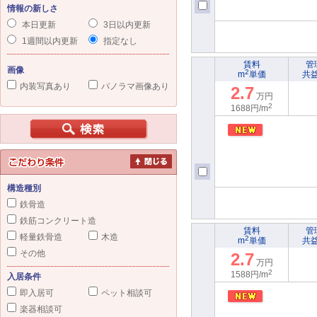
情報の新しさ
本日更新
3日以内更新
1週間以内更新
指定なし
賃料
管
画像
2
m
単価
共
内装写真あり
パノラマ画像あり
2.7
万円
2
1688円/m
構造種別
鉄骨造
鉄筋コンクリート造
賃料
管
軽量鉄骨造
木造
2
m
単価
共
その他
2.7
万円
2
1588円/m
入居条件
即入居可
ペット相談可
楽器相談可