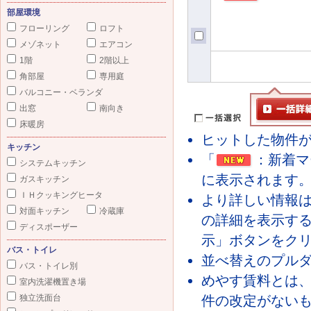
部屋環境
フローリング
ロフト
メゾネット
エアコン
1階
2階以上
角部屋
専用庭
バルコニー・ベランダ
出窓
南向き
床暖房
ヒットした物件が
キッチン
「
：新着マ
システムキッチン
に表示されます
ガスキッチン
ＩＨクッキングヒータ
より詳しい情報
対面キッチン
冷蔵庫
の詳細を表示す
ディスポーザー
示」ボタンをク
バス・トイレ
並べ替えのプル
バス・トイレ別
めやす賃料とは
室内洗濯機置き場
独立洗面台
件の改定がないも