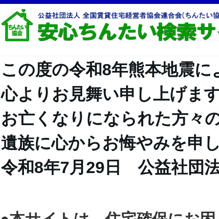
この度の令和8年熊本地震に
心よりお見舞い申し上げま
お亡くなりになられた方々
遺族に心からお悔やみを申
令和8年7月29日 公益社団