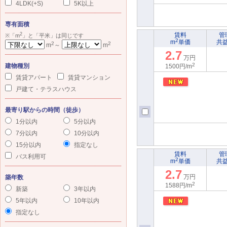
4LDK(+S)
5K以上
専有面積
2
賃料
管
※「m
」と「平米」は同じです
2
m
単価
共
2
2
m
～
m
2.7
万円
2
建物種別
1500円/m
賃貸アパート
賃貸マンション
戸建て・テラスハウス
最寄り駅からの時間（徒歩）
1分以内
5分以内
7分以内
10分以内
15分以内
指定なし
賃料
管
バス利用可
2
m
単価
共
2.7
万円
築年数
2
1588円/m
新築
3年以内
5年以内
10年以内
指定なし