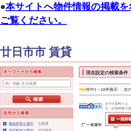
●
本サイトへ物件情報の掲載を
ご覧ください。
廿日市市 賃貸
現在設定の検索条件
344
件中1～10件表示
次
めやす賃料とは、
合（定期借家の場
都道府県を選択
広島県
市区町村を選択
廿日市市