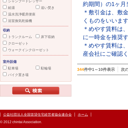
シャンプードレッサー
約期間）の1ヶ月
給湯
追い焚き
＊敷引金は、敷
温水洗浄暖房便座
くものをいいま
浴室換気乾燥機
＊めやす賃料は
収納
に一時金を推奨
トランクルーム
床下収納
クローゼット
＊めやす賃料は
ウォークインクローゼット
産会社にご確認
室外設備
駐車場
駐輪場
344
件中1～10件表示
次
バイク置き場
公益社団法人全国賃貸住宅経営者協会連合会
ホーム
© 2012 chintai Association.