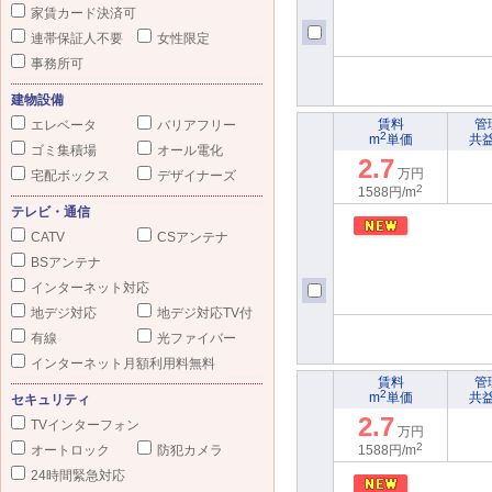
家賃カード決済可
連帯保証人不要
女性限定
事務所可
建物設備
賃料
管
エレベータ
バリアフリー
2
m
単価
共
ゴミ集積場
オール電化
2.7
万円
宅配ボックス
デザイナーズ
2
1588円/m
テレビ・通信
CATV
CSアンテナ
BSアンテナ
インターネット対応
地デジ対応
地デジ対応TV付
有線
光ファイバー
インターネット月額利用料無料
賃料
管
2
m
単価
共
セキュリティ
2.7
TVインターフォン
万円
2
オートロック
防犯カメラ
1588円/m
24時間緊急対応