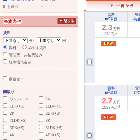
町を選択
--
賃料
管
2
m
単価
共
2.3
万円
賃料
2
1278円/m
円～
円
賃料
めやす賃料
管理費・共益費込み
駐車場代込み
敷金ゼロ
賃料
管
間取り
2
m
単価
共
2.7
ワンルーム
1K
万円
1DK(+S)
1LDK(+S)
2
1588円/m
2K
2DK(+S)
2LDK(+S)
3K
3DK(+S)
3LDK(+S)
4K
4DK(+S)