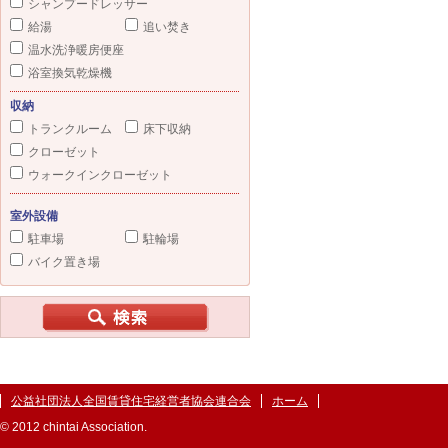
シャンプードレッサー
給湯
追い焚き
温水洗浄暖房便座
浴室換気乾燥機
収納
トランクルーム
床下収納
クローゼット
ウォークインクローゼット
室外設備
駐車場
駐輪場
バイク置き場
公益社団法人全国賃貸住宅経営者協会連合会
ホーム
© 2012 chintai Association.