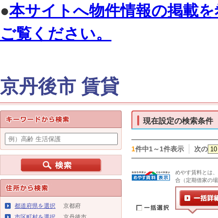
●
本サイトへ物件情報の掲載を
ご覧ください。
京丹後市 賃貸
現在設定の検索条件
1
件中1～1件表示
次の
めやす賃料とは、
合（定期借家の場
都道府県を選択
京都府
市区町村を選択
京丹後市