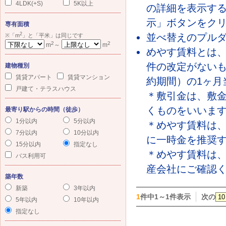
4LDK(+S)
5K以上
の詳細を表示す
示」ボタンをク
専有面積
2
並べ替えのプル
※「m
」と「平米」は同じです
2
2
m
～
m
めやす賃料とは
件の改定がないも
建物種別
賃貸アパート
賃貸マンション
約期間）の1ヶ月
戸建て・テラスハウス
＊敷引金は、敷
くものをいいま
最寄り駅からの時間（徒歩）
1分以内
5分以内
＊めやす賃料は
7分以内
10分以内
に一時金を推奨
15分以内
指定なし
＊めやす賃料は
バス利用可
産会社にご確認
築年数
新築
3年以内
1
件中1～1件表示
次の
5年以内
10年以内
指定なし