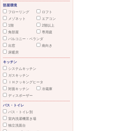
部屋環境
フローリング
ロフト
メゾネット
エアコン
1階
2階以上
角部屋
専用庭
バルコニー・ベランダ
出窓
南向き
床暖房
キッチン
システムキッチン
ガスキッチン
ＩＨクッキングヒータ
対面キッチン
冷蔵庫
ディスポーザー
バス・トイレ
バス・トイレ別
室内洗濯機置き場
独立洗面台