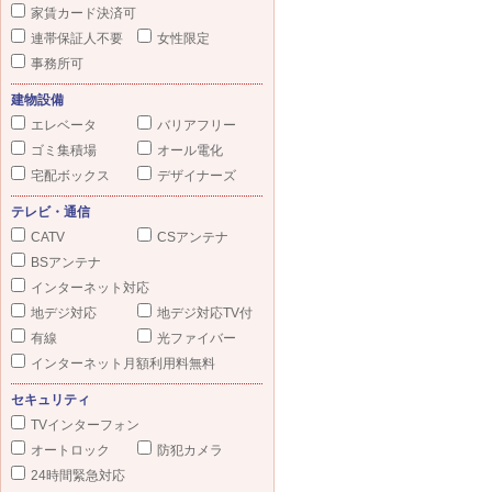
家賃カード決済可
連帯保証人不要
女性限定
事務所可
建物設備
エレベータ
バリアフリー
ゴミ集積場
オール電化
宅配ボックス
デザイナーズ
テレビ・通信
CATV
CSアンテナ
BSアンテナ
インターネット対応
地デジ対応
地デジ対応TV付
有線
光ファイバー
インターネット月額利用料無料
セキュリティ
TVインターフォン
オートロック
防犯カメラ
24時間緊急対応