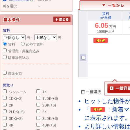
町を選択
--
賃料
2
m
単価
6.05
万円
賃料
2
1008円/m
円～
円
賃料
めやす賃料
管理費・共益費込み
駐車場代込み
敷金ゼロ
間取り
ワンルーム
1K
1DK(+S)
1LDK(+S)
ヒットした物件が
2K
2DK(+S)
「
：新着マ
2LDK(+S)
3K
に表示されます
3DK(+S)
3LDK(+S)
より詳しい情報
4K
4DK(+S)