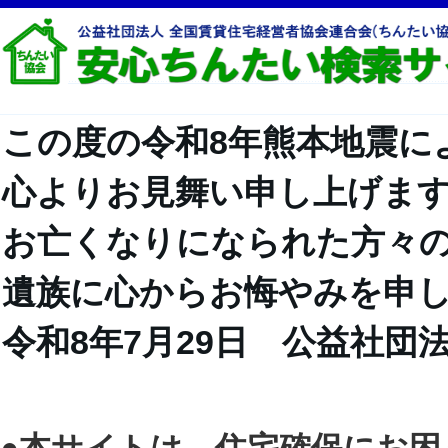
この度の令和8年熊本地震に
心よりお見舞い申し上げま
お亡くなりになられた方々
遺族に心からお悔やみを申
令和8年7月29日 公益社団