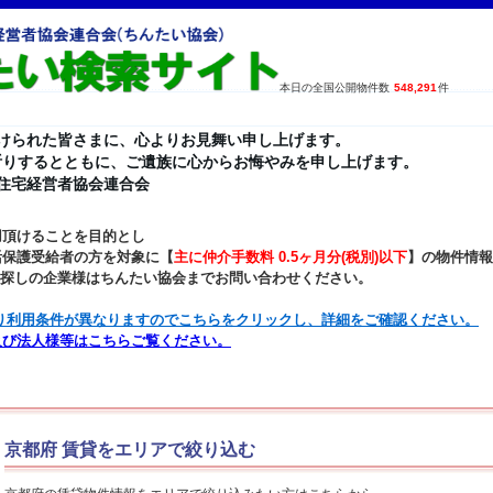
本日の全国公開物件数
548,291
件
けられた皆さまに、心よりお見舞い申し上げます。
祈りするとともに、ご遺族に心からお悔やみを申し上げます。
貸住宅経営者協会連合会
用頂けることを目的とし
活保護受給者の方を対象に【
主に仲介手数料 0.5ヶ月分(税別)以下
】の物件情報
お探しの企業様はちんたい協会までお問い合わせください。
り利用条件が異なりますのでこちらをクリックし、詳細をご確認ください。
及び法人様等はこちらご覧ください。
京都府 賃貸をエリアで絞り込む