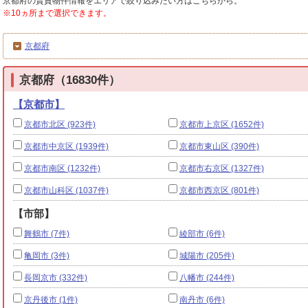
京都府の賃貸物件情報をエリアで絞り込みたい方はこちらから。
※10ヵ所まで選択できます。
京都府
京都府（16830件）
【京都市】
京都市北区 (923件)
京都市上京区 (1652件)
京都市中京区 (1939件)
京都市東山区 (390件)
京都市南区 (1232件)
京都市右京区 (1327件)
京都市山科区 (1037件)
京都市西京区 (801件)
【市部】
舞鶴市 (7件)
綾部市 (6件)
亀岡市 (3件)
城陽市 (205件)
長岡京市 (332件)
八幡市 (244件)
京丹後市 (1件)
南丹市 (6件)