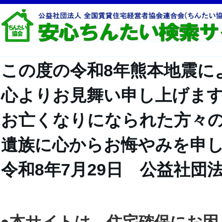
この度の令和8年熊本地震に
心よりお見舞い申し上げま
お亡くなりになられた方々
遺族に心からお悔やみを申
令和8年7月29日 公益社団