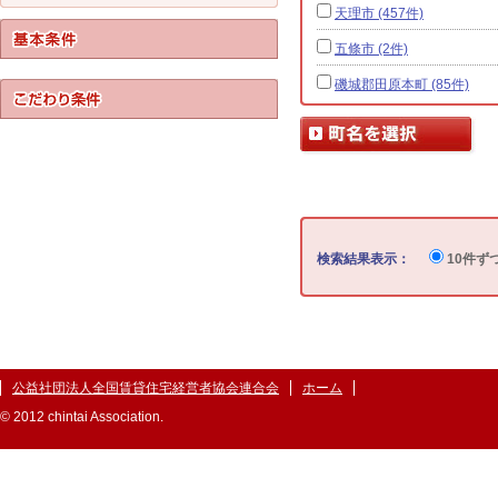
天理市 (457件)
五條市 (2件)
磯城郡田原本町 (85件)
検索結果表示：
10件ず
公益社団法人全国賃貸住宅経営者協会連合会
ホーム
© 2012 chintai Association.