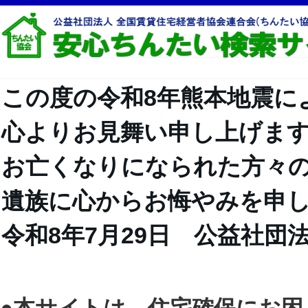
この度の令和8年熊本地震に
心よりお見舞い申し上げま
お亡くなりになられた方々
遺族に心からお悔やみを申
令和8年7月29日 公益社団