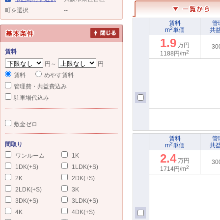
町を選択
--
賃料
管
2
m
単価
共
1.9
万円
30
賃料
2
1188円/m
円～
円
賃料
めやす賃料
管理費・共益費込み
駐車場代込み
敷金ゼロ
賃料
管
間取り
2
m
単価
共
2.4
ワンルーム
1K
万円
30
1DK(+S)
1LDK(+S)
2
1714円/m
2K
2DK(+S)
2LDK(+S)
3K
3DK(+S)
3LDK(+S)
4K
4DK(+S)