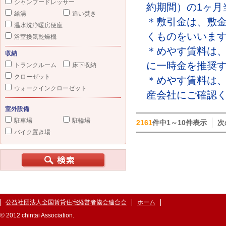
シャンプードレッサー
約期間）の1ヶ月
給湯
追い焚き
＊敷引金は、敷
温水洗浄暖房便座
くものをいいま
浴室換気乾燥機
＊めやす賃料は
収納
に一時金を推奨
トランクルーム
床下収納
クローゼット
＊めやす賃料は
ウォークインクローゼット
産会社にご確認
室外設備
駐車場
駐輪場
2161
件中1～10件表示
次
バイク置き場
公益社団法人全国賃貸住宅経営者協会連合会
ホーム
© 2012 chintai Association.