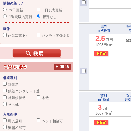
情報の新しさ
本日更新
3日以内更新
1週間以内更新
指定なし
賃料
管
画像
2
m
単価
共
内装写真あり
パノラマ画像あり
2.5
万円
50
2
1563円/m
構造種別
鉄骨造
鉄筋コンクリート造
賃料
管
軽量鉄骨造
木造
2
m
単価
共
その他
3
万円
2
1667円/m
入居条件
即入居可
ペット相談可
楽器相談可