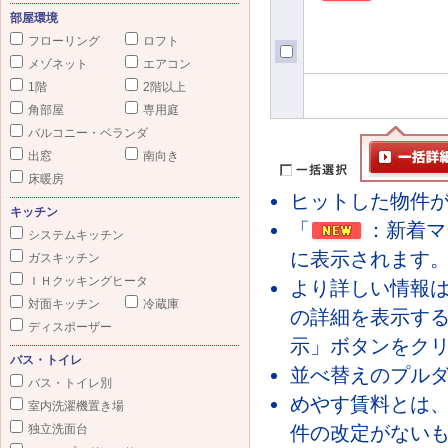
部屋環境
フローリング
ロフト
メゾネット
エアコン
1階
2階以上
角部屋
専用庭
バルコニー・ベランダ
出窓
南向き
床暖房
ヒットした物件が
キッチン
「
：新着マ
システムキッチン
に表示されます
ガスキッチン
ＩＨクッキングヒータ
より詳しい情報
対面キッチン
冷蔵庫
の詳細を表示す
ディスポーザー
示」ボタンをク
バス・トイレ
並べ替えのプル
バス・トイレ別
めやす賃料とは
室内洗濯機置き場
独立洗面台
件の改定がないも