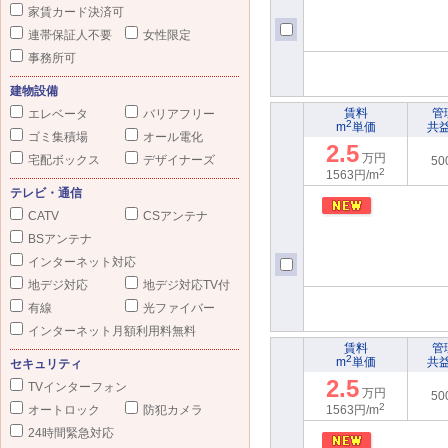
家賃カード決済可
連帯保証人不要
女性限定
事務所可
建物設備
賃料
管
エレベータ
バリアフリー
2
m
単価
共
ゴミ集積場
オール電化
2.5
万円
宅配ボックス
デザイナーズ
50
2
1563円/m
テレビ・通信
CATV
CSアンテナ
BSアンテナ
インターネット対応
地デジ対応
地デジ対応TV付
有線
光ファイバー
インターネット月額利用料無料
賃料
管
2
m
単価
共
セキュリティ
2.5
TVインターフォン
万円
50
2
オートロック
防犯カメラ
1563円/m
24時間緊急対応