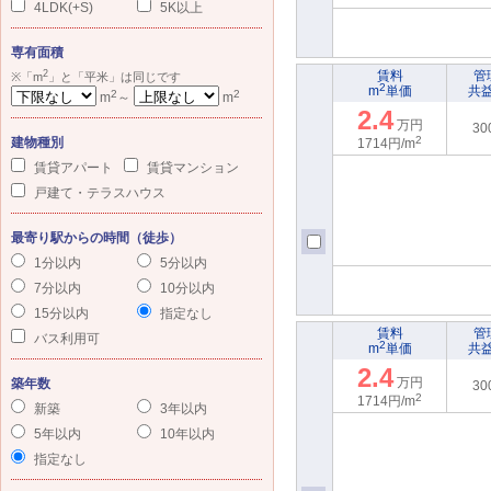
4LDK(+S)
5K以上
専有面積
2
賃料
管
※「m
」と「平米」は同じです
2
m
単価
共
2
2
m
～
m
2.4
万円
30
2
建物種別
1714円/m
賃貸アパート
賃貸マンション
戸建て・テラスハウス
最寄り駅からの時間（徒歩）
1分以内
5分以内
7分以内
10分以内
15分以内
指定なし
賃料
管
バス利用可
2
m
単価
共
2.4
万円
築年数
30
2
1714円/m
新築
3年以内
5年以内
10年以内
指定なし